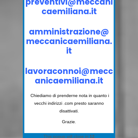
preventivi@meccani
caemiliana.it
amministrazione@
meccanicaemiliana.
it
lavoraconnoi@mecc
anicaemiliana.it
Chiediamo di prenderne nota in quanto i
vecchi indirizzi .com presto saranno
disattivati.
Grazie.
This popup will close in:
11